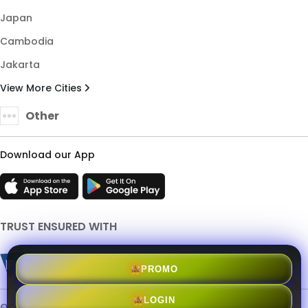
Japan
Cambodia
Jakarta
View More Cities
Other
Download our App
TRUST ENSURED WITH
PROMO
LOGIN
©Copyright 2014 - 2026 RAJA700 x JN