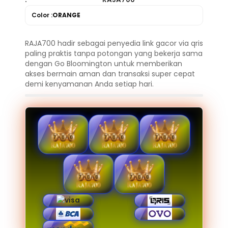
Color :
ORANGE
RAJA700 hadir sebagai penyedia link gacor via qris
paling praktis tanpa potongan yang bekerja sama
dengan Go Bloomington untuk memberikan
akses bermain aman dan transaksi super cepat
demi kenyamanan Anda setiap hari.