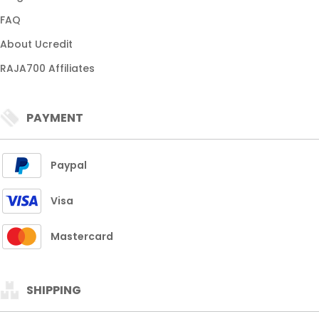
FAQ
About Ucredit
RAJA700 Affiliates
PAYMENT
Paypal
Visa
Mastercard
SHIPPING