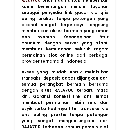
RAJA700
telah hadir untuk memberikan
kamu kemenangan melalui layanan
sebagai penyedia link gacor via qris
paling praktis tanpa potongan yang
dikenal sangat terpercaya langsung
memberikan akses bermain yang aman
dan nyaman. Kecanggihan fitur
premium dengan server yang stabil
membuat kemudahan seluruh ragam
permainan slot online dari berbagai
provider ternama di Indonesia.
Akses yang mudah untuk melakukan
transaksi deposit dapat dijangkau dari
semua perangkat bermain bersama
dengan situs RAJA700 terbaru masa
kini. Garansi koneksi link anti lemot
membuat permainan lebih seru dan
asyik serta hadirnya fitur transaksi via
qris paling praktis tanpa potongan
yang sangat menguntungkan dari
RAJA700 terhadap semua pemain slot