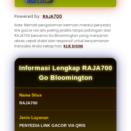
Powered by :
RAJA700
Note: Nikmati pengalaman bermain melalui penyedia
link gacor via qris paling praktis tanpa potongan dari
RAJA700 bersama Go Bloomington yang menjamin
akses cepat stabil dan responsif untuk kenyamanan
transaksi Anda setiap hari.
KLIK DISINI
.
Informasi Lengkap RAJA700
Go Bloomington
Nama Situs
RAJA700
Jenis Layanan
PENYEDIA LINK GACOR VIA QRIS