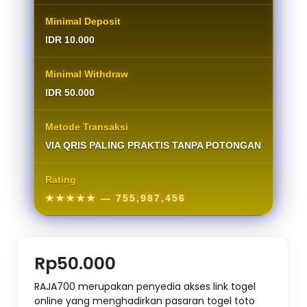
Minimal Deposit
IDR 10.000
Minimal Withdraw
IDR 50.000
Metode Transaksi
VIA QRIS PALING PRAKTIS TANPA POTONGAN
Rating
★★★★★
— 755,987,456
Rp50.000
RAJA700 merupakan penyedia akses link togel
online yang menghadirkan pasaran togel toto