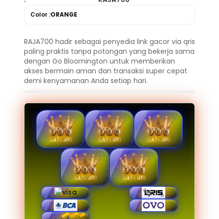
Color :
ORANGE
RAJA700 hadir sebagai penyedia link gacor via qris
paling praktis tanpa potongan yang bekerja sama
dengan Go Bloomington untuk memberikan
akses bermain aman dan transaksi super cepat
demi kenyamanan Anda setiap hari.