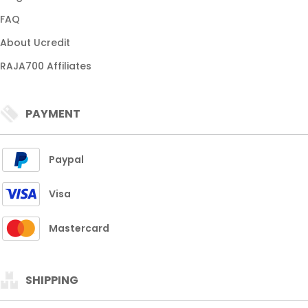
FAQ
About Ucredit
RAJA700 Affiliates
PAYMENT
Paypal
Visa
Mastercard
SHIPPING